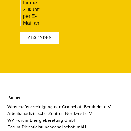
für die
Zukunft
per E-
Mail an
bw@wirtschaft-
grafschaft.de
widerrufen.
Detaillierte
Informationen
zum
Umgang
mit
Nutzerdaten
finden
Sie in
Partner
unserer
Wirtschaftsvereinigung der Grafschaft Bentheim e.V.
Datenschutzerklärung.
Arbeitsmedizinische Zentren Nordwest e.V.
WV Forum Energieberatung GmbH
Forum Dienstleistungsgesellschaft mbH