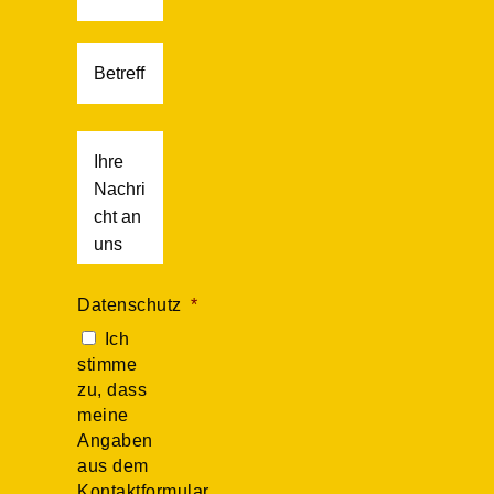
Betreff
Nachricht
Datenschutz
*
Ich
stimme
zu, dass
meine
Angaben
aus dem
Kontaktformular