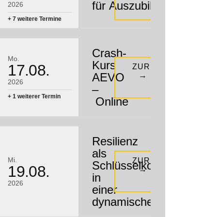
für Auszubildende
2026
+ 7 weitere Termine
Crash-
Mo.
Kurs
17.08.
ZUR KURSBESCHR
→
AEVO
2026
–
+ 1 weiterer Termin
Online
Resilienz
als
Mi.
ZUR KURSBESCHR
Schlüsselkompetenz
19.08.
→
in
2026
einer
dynamischen Arbeitswel