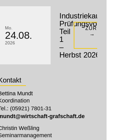
Industriekaufleute
Prüfungsvorbereitung
Mo.
ZUR KURSBESCHR
Teil
24.08.
→
1
2026
–
Herbst 2026
Kontakt
Bettina Mundt
Koordination
Tel.: (05921) 7801-31
mundt@wirtschaft-grafschaft.de
Christin Weßling
Seminarmanagement