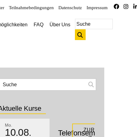
ter
Teilnahmebedingungen
Datenschutz
Impressum
öglichkeiten
FAQ
Über Uns
Aktuelle Kurse
Mo.
10.08.
ZUR KURSBESCHR
Telefonseminar
→